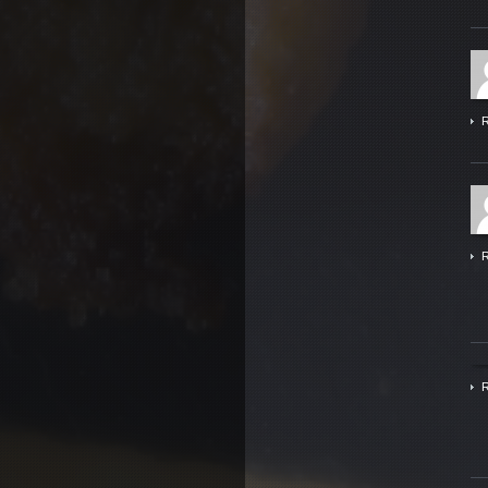
R
R
R