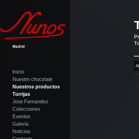
Pr
To
Madrid
Al
Inicio
Nuestro chocolate
Nuestros productos
Torrijas
Jose Fernandez
Colecciones
Eventos
Galería
Noticias
Contacto