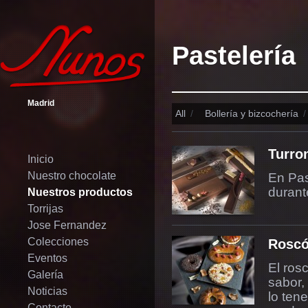
Pastelería
Madrid
All
/
Bollería y bizcochería
/
Turro
Inicio
Nuestro chocolate
En Pas
durant
Nuestros productos
Torrijas
Jose Fernandez
Colecciones
Roscó
Eventos
El ros
Galería
sabor,
Noticias
lo ten
Contacto