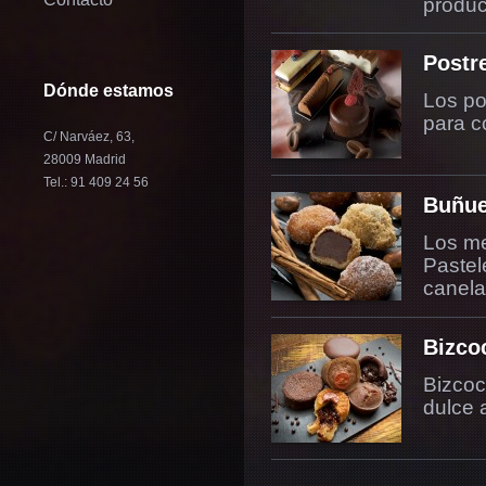
produc
Postr
Dónde estamos
Los po
para c
C/ Narváez, 63,
28009 Madrid
Tel.: 91 409 24 56
Buñue
Los me
Pastel
canela
Bizco
Bizcoc
dulce 